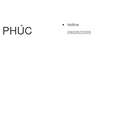
Hotline
M PHÚC
0902923305