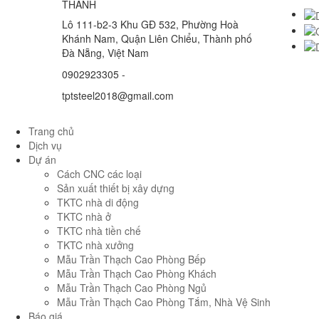
THÀNH
Lô 111-b2-3 Khu GĐ 532, Phường Hoà
Khánh Nam, Quận Liên Chiểu, Thành phố
Đà Nẵng, Việt Nam
0902923305 -
tptsteel2018@gmail.com
Trang chủ
Dịch vụ
Dự án
Cách CNC các loại
Sản xuất thiết bị xây dựng
TKTC nhà di động
TKTC nhà ở
TKTC nhà tiền chế
TKTC nhà xưởng
Mẫu Trần Thạch Cao Phòng Bếp
Mẫu Trần Thạch Cao Phòng Khách
Mẫu Trần Thạch Cao Phòng Ngủ
Mẫu Trần Thạch Cao Phòng Tắm, Nhà Vệ Sinh
Báo giá