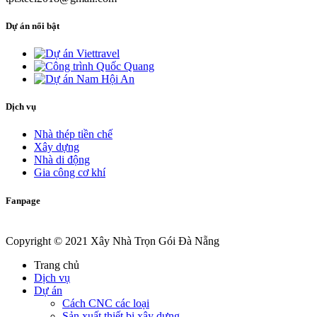
Dự án nổi bật
Dịch vụ
Nhà thép tiền chế
Xây dựng
Nhà di động
Gia công cơ khí
Fanpage
Copyright © 2021 Xây Nhà Trọn Gói Đà Nẵng
Trang chủ
Dịch vụ
Dự án
Cách CNC các loại
Sản xuất thiết bị xây dựng