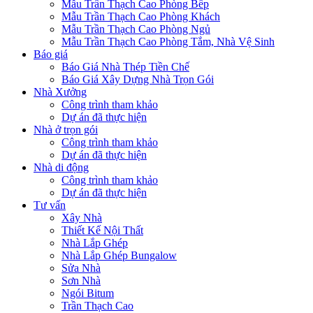
Mẫu Trần Thạch Cao Phòng Bếp
Mẫu Trần Thạch Cao Phòng Khách
Mẫu Trần Thạch Cao Phòng Ngủ
Mẫu Trần Thạch Cao Phòng Tắm, Nhà Vệ Sinh
Báo giá
Báo Giá Nhà Thép Tiền Chế
Báo Giá Xây Dựng Nhà Trọn Gói
Nhà Xưởng
Công trình tham khảo
Dự án đã thực hiện
Nhà ở trọn gói
Công trình tham khảo
Dự án đã thực hiện
Nhà di động
Công trình tham khảo
Dự án đã thực hiện
Tư vấn
Xây Nhà
Thiết Kế Nội Thất
Nhà Lắp Ghép
Nhà Lắp Ghép Bungalow
Sửa Nhà
Sơn Nhà
Ngói Bitum
Trần Thạch Cao