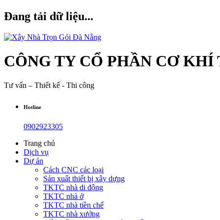
Đang tải dữ liệu...
CÔNG TY CỔ PHẦN CƠ KHÍ
Tư vấn – Thiết kế - Thi công
Hotline
0902923305
Trang chủ
Dịch vụ
Dự án
Cách CNC các loại
Sản xuất thiết bị xây dựng
TKTC nhà di động
TKTC nhà ở
TKTC nhà tiền chế
TKTC nhà xưởng