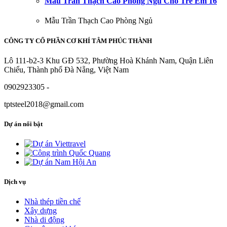
Mẫu Trần Thạch Cao Phòng Ngủ Cho Trẻ Em 16
Mẫu Trần Thạch Cao Phòng Ngủ
CÔNG TY CỔ PHẦN CƠ KHÍ TÂM PHÚC THÀNH
Lô 111-b2-3 Khu GĐ 532, Phường Hoà Khánh Nam, Quận Liên
Chiểu, Thành phố Đà Nẵng, Việt Nam
0902923305 -
tptsteel2018@gmail.com
Dự án nổi bật
Dịch vụ
Nhà thép tiền chế
Xây dựng
Nhà di động