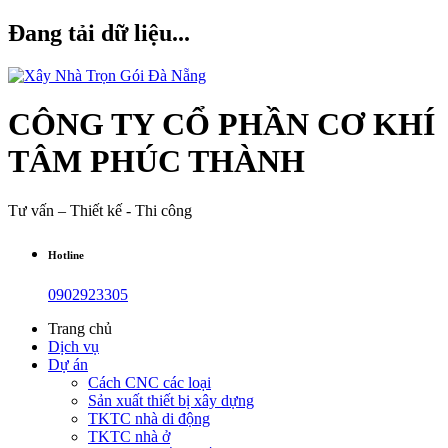
Đang tải dữ liệu...
CÔNG TY CỔ PHẦN CƠ KHÍ
TÂM PHÚC THÀNH
Tư vấn – Thiết kế - Thi công
Hotline
0902923305
Trang chủ
Dịch vụ
Dự án
Cách CNC các loại
Sản xuất thiết bị xây dựng
TKTC nhà di động
TKTC nhà ở