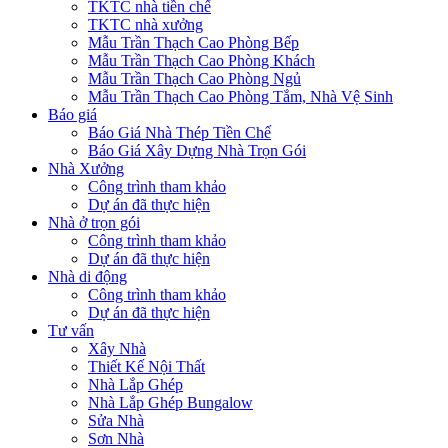
TKTC nhà tiền chế
TKTC nhà xưởng
Mẫu Trần Thạch Cao Phòng Bếp
Mẫu Trần Thạch Cao Phòng Khách
Mẫu Trần Thạch Cao Phòng Ngủ
Mẫu Trần Thạch Cao Phòng Tắm, Nhà Vệ Sinh
Báo giá
Báo Giá Nhà Thép Tiền Chế
Báo Giá Xây Dựng Nhà Trọn Gói
Nhà Xưởng
Công trình tham khảo
Dự án đã thực hiện
Nhà ở trọn gói
Công trình tham khảo
Dự án đã thực hiện
Nhà di động
Công trình tham khảo
Dự án đã thực hiện
Tư vấn
Xây Nhà
Thiết Kế Nội Thất
Nhà Lắp Ghép
Nhà Lắp Ghép Bungalow
Sửa Nhà
Sơn Nhà