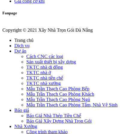
Gia công cơ khí
Fanpage
Copyright © 2021 Xây Nhà Trọn Gói Đà Nẵng
Trang chủ
Dịch vụ
Dự án
Cách CNC các loại
Sản xuất thiết bị xây dựng
TKTC nhà di động
TKTC nhà ở
TKTC nhà tiền chế
TKTC nhà xưởng
Mẫu Trần Thạch Cao Phòng Bếp
Mẫu Trần Thạch Cao Phòng Khách
Mẫu Trần Thạch Cao Phòng Ngủ
Mẫu Trần Thạch Cao Phòng Tắm, Nhà Vệ Sinh
Báo giá
Báo Giá Nhà Thép Tiền Chế
Báo Giá Xây Dựng Nhà Trọn Gói
Nhà Xưởng
Công trình tham khảo