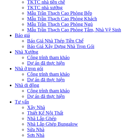
TKTC nhà tiền chế
TKTC nhà xưởng
Mẫu Trần Thạch Cao Phòng Bếp
Mẫu Trần Thạch Cao Phòng Khách
Mẫu Trần Thạch Cao Phòng Ngủ
Mẫu Trần Thạch Cao Phòng Tắm, Nhà Vệ Sinh
Báo giá
Báo Giá Nhà Thép Tiền Chế
Báo Giá Xây Dựng Nhà Trọn Gói
Nhà Xưởng
Công trình tham khảo
Dự án đã thực hiện
Nhà ở trọn gói
Công trình tham khảo
Dự án đã thực hiện
Nhà di động
Công trình tham khảo
Dự án đã thực hiện
Tư vấn
Xây Nhà
Thiết Kế Nội Thất
Nhà Lắp Ghép
Nhà Lắp Ghép Bungalow
Sửa Nhà
Sơn Nhà