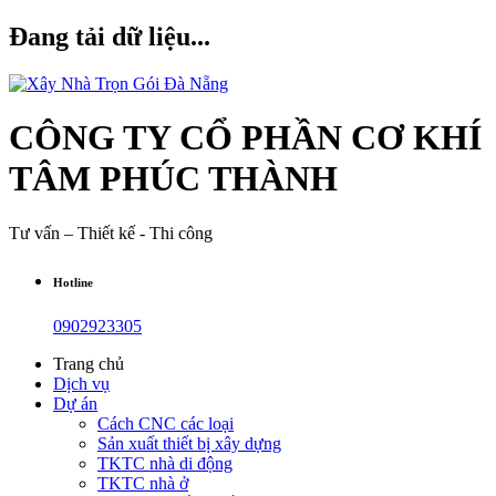
Đang tải dữ liệu...
CÔNG TY CỔ PHẦN CƠ KHÍ
TÂM PHÚC THÀNH
Tư vấn – Thiết kế - Thi công
Hotline
0902923305
Trang chủ
Dịch vụ
Dự án
Cách CNC các loại
Sản xuất thiết bị xây dựng
TKTC nhà di động
TKTC nhà ở