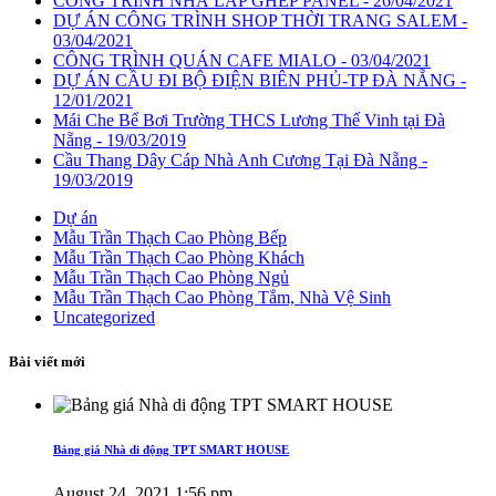
CÔNG TRÌNH NHÀ LẮP GHÉP PANEL
- 26/04/2021
DỰ ÁN CÔNG TRÌNH SHOP THỜI TRANG SALEM
-
03/04/2021
CÔNG TRÌNH QUÁN CAFE MIALO
- 03/04/2021
DỰ ÁN CẦU ĐI BỘ ĐIỆN BIÊN PHỦ-TP ĐÀ NẴNG
-
12/01/2021
Mái Che Bể Bơi Trường THCS Lương Thế Vinh tại Đà
Nẵng
- 19/03/2019
Cầu Thang Dây Cáp Nhà Anh Cương Tại Đà Nẵng
-
19/03/2019
Dự án
Mẫu Trần Thạch Cao Phòng Bếp
Mẫu Trần Thạch Cao Phòng Khách
Mẫu Trần Thạch Cao Phòng Ngủ
Mẫu Trần Thạch Cao Phòng Tắm, Nhà Vệ Sinh
Uncategorized
Bài viết mới
Bảng giá Nhà di động TPT SMART HOUSE
August 24, 2021 1:56 pm