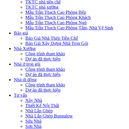
TKTC nhà tiền chế
TKTC nhà xưởng
Mẫu Trần Thạch Cao Phòng Bếp
Mẫu Trần Thạch Cao Phòng Khách
Mẫu Trần Thạch Cao Phòng Ngủ
Mẫu Trần Thạch Cao Phòng Tắm, Nhà Vệ Sinh
Báo giá
Báo Giá Nhà Thép Tiền Chế
Báo Giá Xây Dựng Nhà Trọn Gói
Nhà Xưởng
Công trình tham khảo
Dự án đã thực hiện
Nhà ở trọn gói
Công trình tham khảo
Dự án đã thực hiện
Nhà di động
Công trình tham khảo
Dự án đã thực hiện
Tư vấn
Xây Nhà
Thiết Kế Nội Thất
Nhà Lắp Ghép
Nhà Lắp Ghép Bungalow
Sửa Nhà
Sơn Nhà