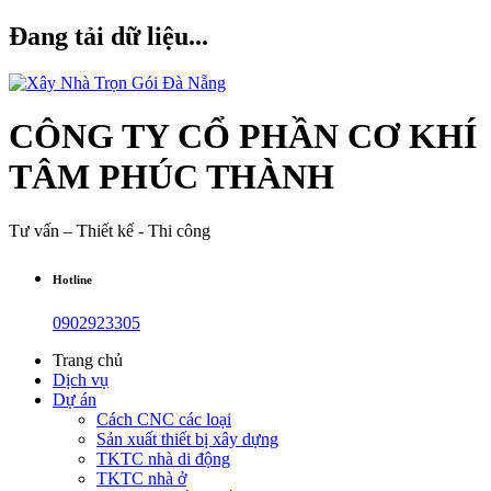
Đang tải dữ liệu...
CÔNG TY CỔ PHẦN CƠ KHÍ
TÂM PHÚC THÀNH
Tư vấn – Thiết kế - Thi công
Hotline
0902923305
Trang chủ
Dịch vụ
Dự án
Cách CNC các loại
Sản xuất thiết bị xây dựng
TKTC nhà di động
TKTC nhà ở