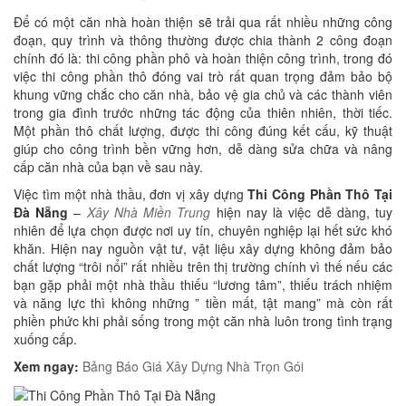
Để có một căn nhà hoàn thiện sẽ trải qua rất nhiều những công
đoạn, quy trình và thông thường được chia thành 2 công đoạn
chính đó là: thi công phần phô và hoàn thiện công trình, trong đó
việc thi công phần thô đóng vai trò rất quan trọng đảm bảo bộ
khung vững chắc cho căn nhà, bảo vệ gia chủ và các thành viên
trong gia đình trước những tác động của thiên nhiên, thời tiếc.
Một phần thô chất lượng, được thi công đúng kết cấu, kỹ thuật
giúp cho công trình bền vững hơn, dễ dàng sửa chữa và nâng
cấp căn nhà của bạn về sau này.
Việc tìm một nhà thầu, đơn vị xây dựng
Thi Công Phần Thô Tại
Đà Nẵng
–
Xây Nhà Miền Trung
hiện nay là việc dễ dàng, tuy
nhiên để lựa chọn được nơi uy tín, chuyên nghiệp lại hết sức khó
khăn. Hiện nay nguồn vật tư, vật liệu xây dựng không đảm bảo
chất lượng “trôi nổi” rất nhiều trên thị trường chính vì thế nếu các
bạn gặp phải một nhà thầu thiếu “lương tâm”, thiếu trách nhiệm
và năng lực thì không những ” tiền mất, tật mang” mà còn rất
phiền phức khi phải sống trong một căn nhà luôn trong tình trạng
xuống cấp.
Xem ngay:
Bảng Báo Giá Xây Dựng Nhà Trọn Gói